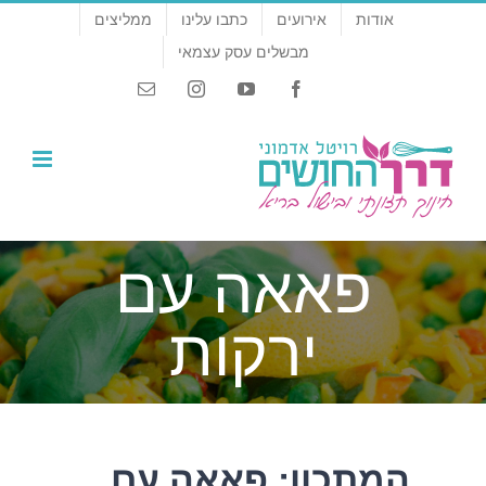
לג
אודות
אירועים
כתבו עלינו
ממליצים
תוכן
מבשלים עסק עצמאי
Email
Instagram
YouTube
Facebook
פאאה עם
ירקות
המתכון: פאאה עם