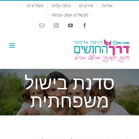
לג
אודות
אירועים
כתבו עלינו
ממליצים
תוכן
מבשלים עסק עצמאי
Email
Instagram
YouTube
Facebook
סדנת בישול
משפחתית