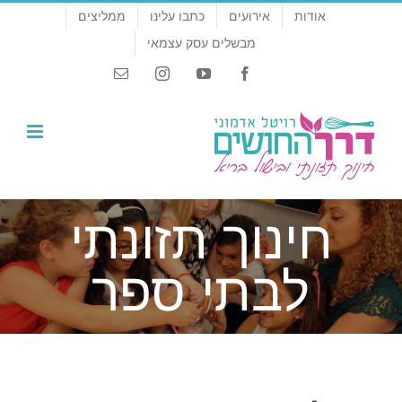
לג
אודות
אירועים
כתבו עלינו
ממליצים
תוכן
מבשלים עסק עצמאי
Email
Instagram
YouTube
Facebook
חינוך תזונתי
לבתי ספר