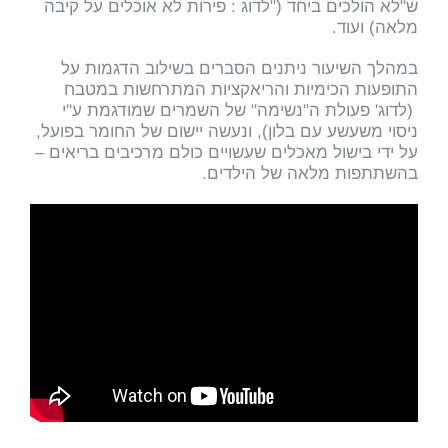
ש"לא הולכים ביחד ("לדוג : פירות לא אוכלים על קיבה
מלאה) ועוד.
במהלך השיעור ניתנים הסברים בשילוב הדגמות על
התופעות הכימיות והריאקציות המתרחשות במטבח
(לדוג' פעולת ה"נשימה" של השמרים שמודגמת ע"י
ניסוי משעשע עם בלון), ונעשה יישום של החומר בפועל,
על ידי בישול מאכלים שעשויים כולם מרכיבים בריאים –
בהשתתפות מלאה של הילדים.