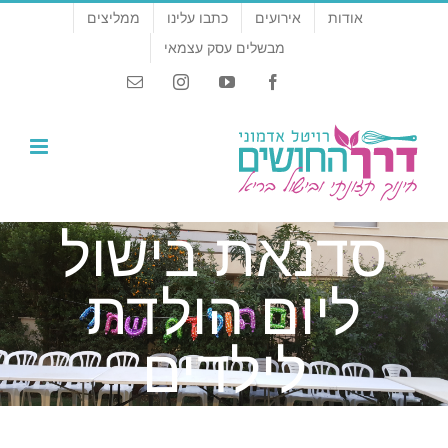
לג
אודות
אירועים
כתבו עלינו
ממליצים
תוכן
מבשלים עסק עצמאי
Email
Instagram
YouTube
Facebook
סדנאת בישול
ליום הולדת
לילדים