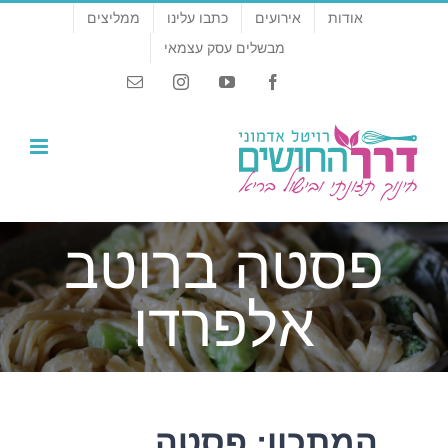
לג
אודות
אירועים
כתבו עלינו
ממליצים
תוכן
מבשלים עסק עצמאי
Email
Instagram
YouTube
Facebook
פסטה ברוטב
אלפרדו
המתכון: פסטה