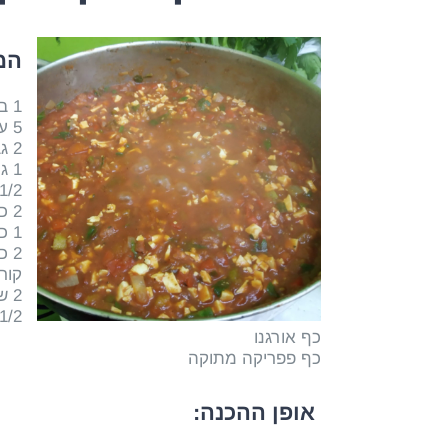
המ
1 בצל יבש
5 עגבניות רכות
2 גבעולי סלרי + העלים
1 גמבה אדומה
1/2 חבילת טופו טבעי (מפולי סויה לא מהונדסים
2 כפות שמן זית
1 כף מלח הימאלייה
2 כפות גדושות של רסק עגבניות
קור
2 שיני שום כתושות
1/2 כוס מים
כף אורגנו
כף פפריקה מתוקה
אופן ההכנה: