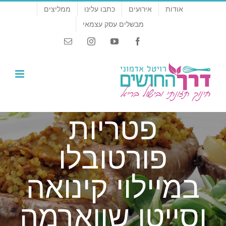
לג
אודות
אירועים
כתבו עלינו
ממליצים
תוכן
מבשלים עסק עצמאי
Email
Instagram
YouTube
Facebook
פטריות
פורטובלו
במיילוי קינואה
וסייטן שווארמה