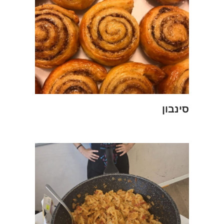
סינבון