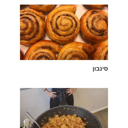
סינבון