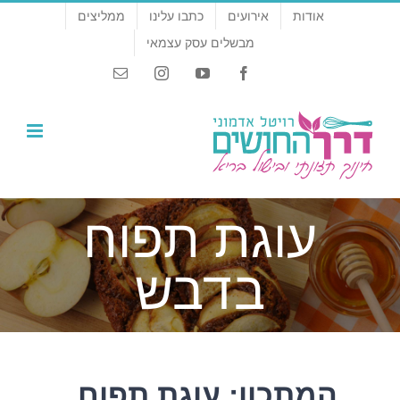
לג
אודות
אירועים
כתבו עלינו
ממליצים
תוכן
מבשלים עסק עצמאי
Email
Instagram
YouTube
Facebook
עוגת תפוח
בדבש
המתכון: עוגת תפוח