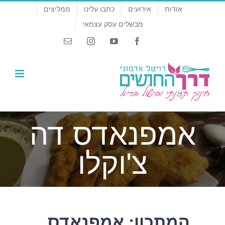
לג
אודות
אירועים
כתבו עלינו
ממליצים
תוכן
מבשלים עסק עצמאי
Email
Instagram
YouTube
Facebook
אמפנאדס דה
צ'וקלו
המתכון: אמפנאדס