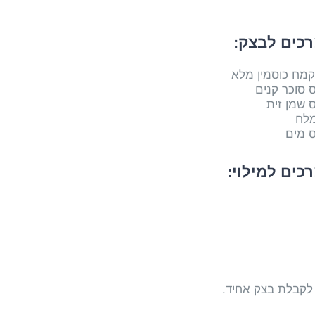
כים לבצק:
מלח
כים למילוי: