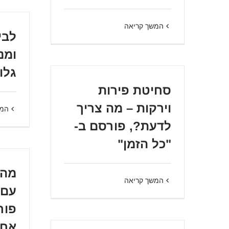
המשך קריאה
לבי
ומנ
גלו
סחיטת פירות
וירקות – מה צריך
המש
לדעת?, פורסם ב-
"כל הזמן"
מה 
המשך קריאה
עם 
פור
אחר