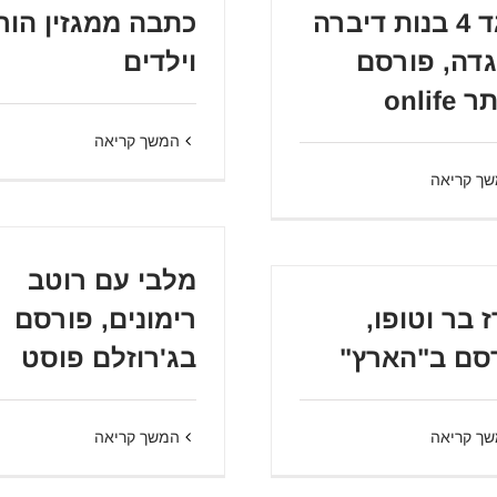
כנגד 4 בנות דיברה
כתבה ממגזין הור
דה, פורסם
וילדים
onlif
המשך קריאה
ך קריאה
מלבי עם רוטב
ז בר וטופו,
רימונים, פורסם
סם ב"הארץ"
בג'רוזלם פוסט
ך קריאה
המשך קריאה