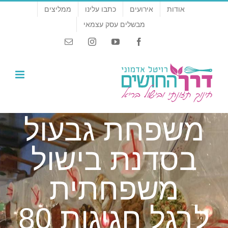
לג
אודות
אירועים
כתבו עלינו
ממליצים
תוכן
מבשלים עסק עצמאי
Email
Instagram
YouTube
Facebook
משפחת גבעול
בסדנת בישול
משפחתית
לרגל חגיגות 80